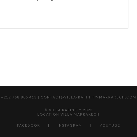
+212 768 805 413 | CONTACT@VILLA-RAFINITY-MARRAKECH.COM
© VILLA RAFINITY 2023
LOCATION VILLA MARRAKECH
FACEBOOK
INSTAGRAM
YOUTUBE