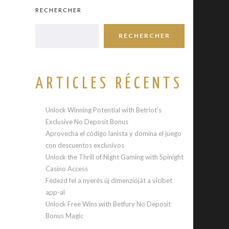
RECHERCHER
RECHERCHER
ARTICLES RÉCENTS
Unlock Winning Potential with Betriot’s
Exclusive No Deposit Bonus
Aprovecha el código lanista y domina el juego
con descuentos exclusivos
Unlock the Thrill of Night Gaming with Spinight
Casino Access
Fedezd fel a nyerés új dimenzióját a vicibet
app-al
Unlock Free Wins with Betfury No Deposit
Bonus Magic